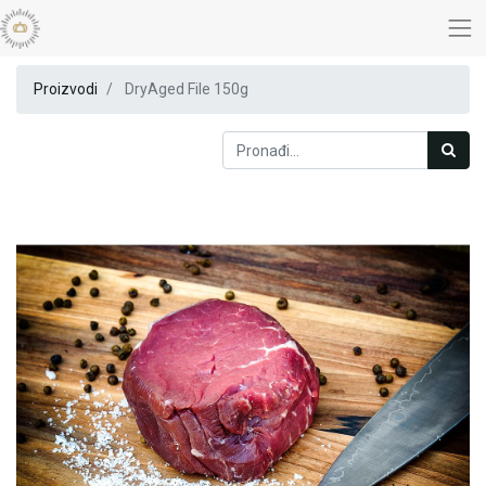
Proizvodi
DryAged File 150g