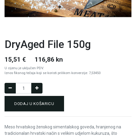
DryAged File 150g
15,51
€
116,86 kn
U cijenu je uključen PDV.
Iznos fiksnog tečaja koji se koristi prilikom konverzije: 7,53450
DODAJ U KOŠARICU
Meso hrvatskog ženskog simentalskog goveda, hranjenog na
tradicionalan hrvatski način s velikim udjelom kukuruza, što