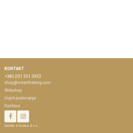
KONTAKT
+385 (0)1 551 3953
shop@meattheking.com
Webshop
Uvjeti poslovanja
Dostava
Izrada:
e-Sustavi d.o.o.