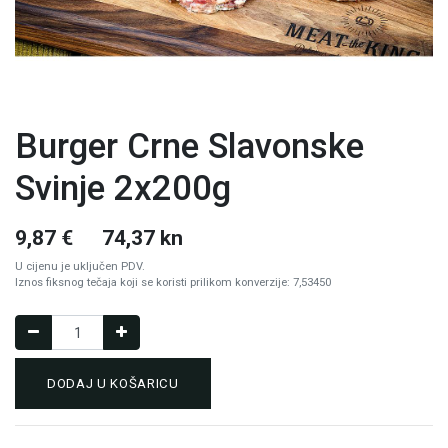
Burger Crne Slavonske
Svinje 2x200g
9,87
€
74,37 kn
U cijenu je uključen PDV.
Iznos fiksnog tečaja koji se koristi prilikom konverzije: 7,53450
DODAJ U KOŠARICU